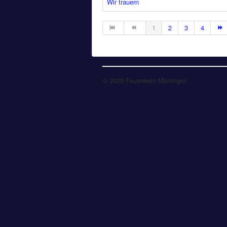
Wir trauern
1
2
3
4
© 2026 Feuerwehr Mertingen