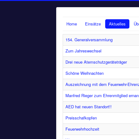
Home
Einsätze
Aktuelles
Üb
154. Generalversammlung
Zum Jahreswechsel
Drei neue Atemschutzgeräteträger
Schöne Weihnachten
Auszeichnung mit dem Feuerwehr-Ehren
Manfred Rieger zum Ehrenmitglied ernan
AED hat neuen Standort!!
Preisschafkopfen
Feuerwehrhochzeit