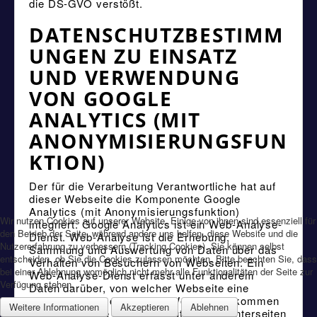
die DS-GVO verstößt.
DATENSCHUTZBESTIMM
UNGEN ZU EINSATZ
UND VERWENDUNG
VON GOOGLE
ANALYTICS (MIT
ANONYMISIERUNGSFUN
KTION)
Der für die Verarbeitung Verantwortliche hat auf
dieser Webseite die Komponente Google
Analytics (mit Anonymisierungsfunktion)
Wir nutzen Cookies auf unserer Website. Einige von ihnen sind essenziell für
integriert. Google Analytics ist ein Web-Analyse-
den Betrieb der Seite, während andere uns helfen, diese Website und die
Dienst. Web-Analyse ist die Erhebung,
Nutzererfahrung zu verbessern (Tracking Cookies). Sie können selbst
Sammlung und Auswertung von Daten über das
entscheiden, ob Sie die Cookies zulassen möchten. Bitte beachten Sie, dass
Verhalten von Besuchern von Webseiten. Ein
bei einer Ablehnung womöglich nicht mehr alle Funktionalitäten der Seite zur
Web-Analyse-Dienst erfasst unter anderem
Verfügung stehen.
Daten darüber, von welcher Webseite eine
betroffene Person auf eine Webseite gekommen
Weitere Informationen
Akzeptieren
Ablehnen
ist (sogenannte Referrer), auf welche Unterseiten