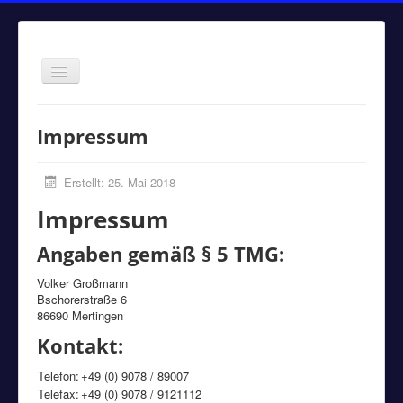
Navigation
an/aus
Home
Impressum
Einsätze
Aktuelles
Erstellt: 25. Mai 2018
Über uns
Impressum
Fuhrpark
Angaben gemäß § 5 TMG:
Bürgerinformationen
Volker Großmann
Bschorerstraße 6
Kontakt
86690 Mertingen
Impressum
Kontakt:
Telefon:
+49 (0) 9078 / 89007
Telefax:
+49 (0) 9078 / 9121112