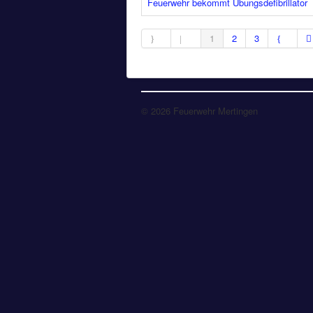
Feuerwehr bekommt Übungsdefibrillator
1
2
3
© 2026 Feuerwehr Mertingen