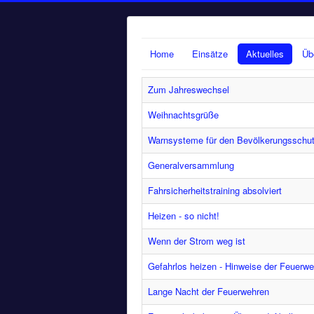
Home
Einsätze
Aktuelles
Üb
Zum Jahreswechsel
Weihnachtsgrüße
Warnsysteme für den Bevölkerungsschut
Generalversammlung
Fahrsicherheitstraining absolviert
Heizen - so nicht!
Wenn der Strom weg ist
Gefahrlos heizen - Hinweise der Feuerwe
Lange Nacht der Feuerwehren