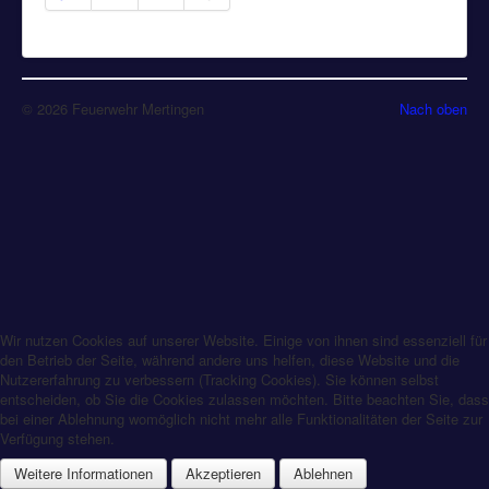
© 2026 Feuerwehr Mertingen
Nach oben
Wir nutzen Cookies auf unserer Website. Einige von ihnen sind essenziell für
den Betrieb der Seite, während andere uns helfen, diese Website und die
Nutzererfahrung zu verbessern (Tracking Cookies). Sie können selbst
entscheiden, ob Sie die Cookies zulassen möchten. Bitte beachten Sie, dass
bei einer Ablehnung womöglich nicht mehr alle Funktionalitäten der Seite zur
Verfügung stehen.
Weitere Informationen
Akzeptieren
Ablehnen