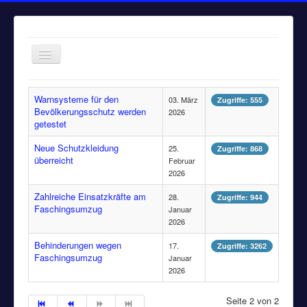
Navigation
an/aus
Home
Warnsysteme für den
03. März
Zugriffe: 555
Bevölkerungsschutz werden
Einsätze
2026
getestet
Aktuelles
Neue Schutzkleidung
25.
Zugriffe: 868
Über uns
überreicht
Februar
2026
Fuhrpark
Zahlreiche Einsatzkräfte am
28.
Zugriffe: 944
Bürgerinformationen
Faschingsumzug
Januar
2026
Kontakt
Behinderungen wegen
17.
Zugriffe: 3262
Impressum
Faschingsumzug
Januar
2026
Seite 2 von 2